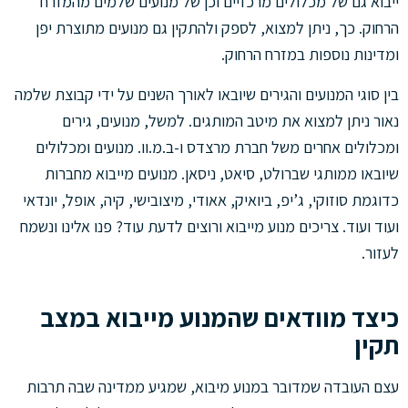
ייבוא גם של מכלולים מרכזיים וכן של מנועים שלמים מהמזרח
הרחוק. כך, ניתן למצוא, לספק ולהתקין גם מנועים מתוצרת יפן
ומדינות נוספות במזרח הרחוק.
בין סוגי המנועים והגירים שיובאו לאורך השנים על ידי קבוצת שלמה
נאור ניתן למצוא את מיטב המותגים. למשל, מנועים, גירים
ומכלולים אחרים משל חברת מרצדס ו-ב.מ.וו. מנועים ומכלולים
שיובאו ממותגי שברולט, סיאט, ניסאן. מנועים מייבוא מחברות
כדוגמת סוזוקי, ג’יפ, ביואיק, אאודי, מיצובישי, קיה, אופל, יונדאי
ועוד ועוד. צריכים מנוע מייבוא ורוצים לדעת עוד? פנו אלינו ונשמח
לעזור.
כיצד מוודאים שהמנוע מייבוא במצב
תקין
עצם העובדה שמדובר במנוע מיבוא, שמגיע ממדינה שבה תרבות