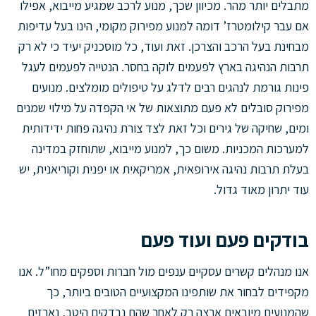
מתבלים יותר מהר. מכיוון שכך, מנוע לרכב שמגיע מייבוא, אפילו
אם עבר קילומטרז’ דומה למנוע מפירוק מקומי, הינו בעל עדיפות
מבחינת בעל הרכב והצרכן. זאת ועוד, כל מוסכניק יעיד כי לא רק
תרבות הנהיגה בארץ לפעמים לוקה בחסר. הנטייה לפעמים לעגל
פינות גורמת לנהגים רבים לדלג על טיפולים מומלצים. מנועים
מפירוק סובלים לא פעם מתוצאות של אי הקפדה על מילוי שמנים
ומים, שחיקה של גירים וכל זאת לצד צורת נהיגה פחות ידידותית
למערכות המכניות. משום כך, למנוע מייבוא, שתוחזק במדינה
בעלת תרבות נהיגה אירופאית, אמריקאית או יפנית וקוריאנית, יש
עוד יתרון מאוד גדול.
בודקים פעם ועוד פעם
אנו מנהלים קשרים עסקיים ענפים מול חברות וספקים מחו”ל. אנו
מקפידים לבחור את שותפינו המקצועיים הטובים ביותר, כך
שהמנועים מיובאים ארצה רק לאחר שהם נבדקים היטב, נארזים