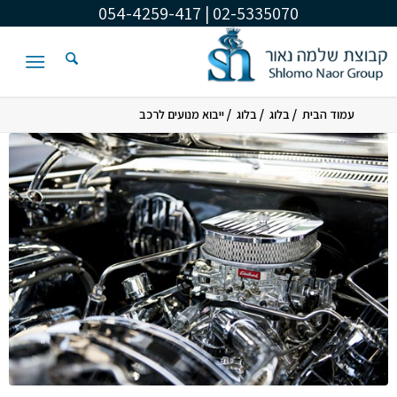
02-5335070 | 054-4259-417
/
/
/
עמוד הבית
בלוג
בלוג
ייבוא מנועים לרכב