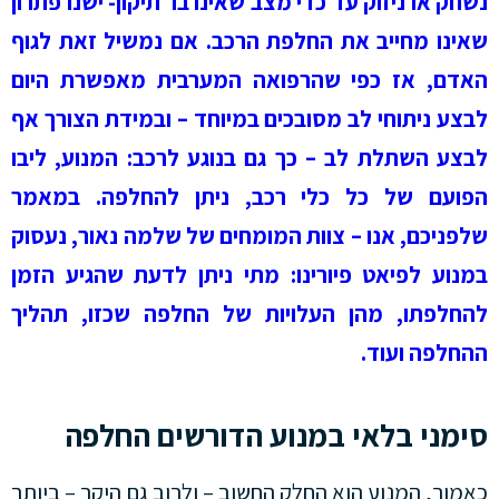
נשחק או ניזוק עד כדי מצב שאינו בר תיקון- ישנו פתרון
שאינו מחייב את החלפת הרכב. אם נמשיל זאת לגוף
האדם, אז כפי שהרפואה המערבית מאפשרת היום
לבצע ניתוחי לב מסובכים במיוחד – ובמידת הצורך אף
לבצע השתלת לב – כך גם בנוגע לרכב: המנוע, ליבו
הפועם של כל כלי רכב, ניתן להחלפה. במאמר
שלפניכם, אנו – צוות המומחים של שלמה נאור, נעסוק
במנוע לפיאט פיורינו: מתי ניתן לדעת שהגיע הזמן
להחלפתו, מהן העלויות של החלפה שכזו, תהליך
ההחלפה ועוד.
סימני בלאי במנוע הדורשים החלפה
כאמור, המנוע הוא החלק החשוב – ולרוב גם היקר – ביותר