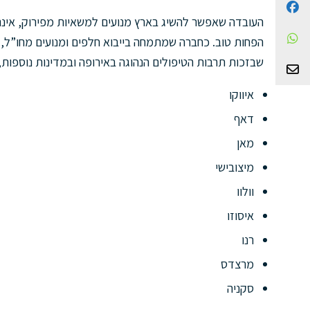
Facebook
העובדה שאפשר להשיג בארץ מנועים למשאיות מפירוק, איננ
WhatsApp
הפחות טוב. כחברה שמתמחה בייבוא חלפים ומנועים מחו”ל, 
שבזכות תרבות הטיפולים הנהוגה באירופה ובמדינות נוספות,
צור קשר
איווקו
דאף
מאן
מיצובישי
וולוו
איסוזו
רנו
מרצדס
סקניה