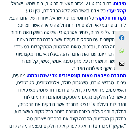
מיקום:
רחוב גרניט 21, אזור תעשייה הר טוב, בית שמש, ישראל
קהל יעד:
כל אדם באשר הוא ללא הבדל דת, מין וגזע
נקודות חלוקה:
כל תחומי מדינת ישראל. ייחודה של החברה בא
לידי ביטוי במלאי חלפים אדיר ותחלופה מהירה אשר יוצרים:
מגוון רב של מוצרים, מחיר אטרקטיבי ושליטה בשוק וזאת תודות
Facebook
לידע והקשרים עם הספקים בעולם אשר צברה החברה בשנות
פעילותה הרבות, ובזכות מאות ההזמנות המתקבלות במשרדי
WhatsApp
החברה מדי יום. עם זאת החברה הנה בעלת איכות ומקצועיות
ללא פשרות ושומרת על מתן מענה אנושי, אישי, קל ומהיר
צור קשר
למרות היקף פעילותה האדיר.
החברה מייבאת מאות קונטיינרים מדי שנה ובהם:
מנועים,
גירים, מגדשי טורבו, משאבות סולר, אלטרנטורים, סטרטרים,
ראשי מנוע, מדחסי מזגן, חלקי פח ועוד חדש ומשומש כאחד
כאשר כל החלקים נקנים מהספקים ומהחברות המובילות
והגדולות בעולם ע"י נציגי החברה אשר בודקים את הרכבים,
החלקים והמפעלים בצורה הטובה ביותר בכל מקום באשר הוא,
בחלק מן המדינות החברה קונה את הרכבים ישירות מה-
"אוקשן"(מכרזים) ודואגת לפרק את החלקים בעצמה מה שגורם